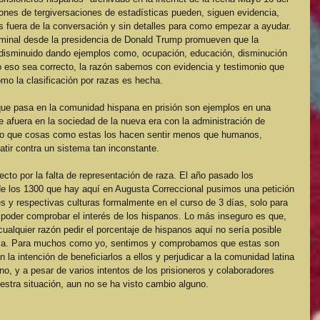
iones de tergiversaciones de estadísticas pueden, siguen evidencia, 
 fuera de la conversación y sin detalles para como empezar a ayudar. 
iminal desde la presidencia de Donald Trump promueven que la 
 disminuido dando ejemplos como, ocupación, educación, disminución 
 eso sea correcto, la razón sabemos con evidencia y testimonio que 
mo la clasificación por razas es hecha.  
que pasa en la comunidad hispana en prisión son ejemplos en una 
afuera en la sociedad de la nueva era con la administración de 
o que cosas como estas los hacen sentir menos que humanos, 
tir contra un sistema tan inconstante.
ecto por la falta de representación de raza. El año pasado los 
e los 1300 que hay aquí en Augusta Correccional pusimos una petición 
es y respectivas culturas formalmente en el curso de 3 días, solo para 
 poder comprobar el interés de los hispanos. Lo más inseguro es que, 
ualquier razón pedir el porcentaje de hispanos aquí no sería posible 
tema. Para muchos como yo, sentimos y comprobamos que estas son 
a intención de beneficiarlos a ellos y perjudicar a la comunidad latina 
no, y a pesar de varios intentos de los prisioneros y colaboradores 
uestra situación, aun no se ha visto cambio alguno. 