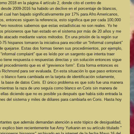
ierno 2018 en la página 4 artículo 2, donde cito el centro de 
 desde 2009-2016 ha habido un declive en el porcentaje de blancos, 
el cual han bajado significativamente por 17% para Afro Americanos, 
, entonces siguen la referencia, esto significa que por cada 100,000 
Pero nosotros sabemos que estas estadísticas no son reales. Yo he 
ertos prisioneros que han estado en el sistema por más de 20 años y me 
o atacado mediante varios métodos. En una prisión de la región sur 
75 hispanos tomaron la iniciativa para escribir un “Informal complaint” 
de quejarse. Estas dos formas tienen sus procedimientos, por ejemplo, 
“informal complaint” que es leído por un sargento que intenta traer 
 no tiene respuesta o respuestas directas y sin solución entonces sigue 
el procedimiento que es el “grevience form”. Esta forma entonces es 
n Richmond para ser evaluada. En esta situación lo que paso entonces 
 o blanco fuera cambiada en la tarjeta de identificación solamente, 
la base de datos Coris. El único problema es que solo fue una manera 
mientras la raza de uno seguía como blanco en Coris sin manera de 
ellas diciendo que no es posible ya después que había sido entrada la 
es del sistema y miles de dólares para cambiarla en Coris. Hasta hoy 
rtantes que además demandan atención a este tópico de desigualdad, 
 explico bien recientemente fue Amy Yurkanin en su artículo titulado " 
risioneros hispanos" archivado en la internet de la fecha Mayo 16 del 