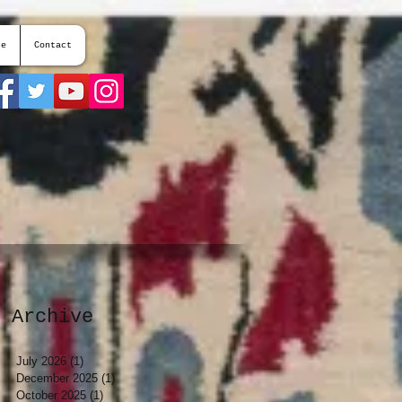
te
Contact
Archive
July 2026
(1)
1 post
December 2025
(1)
1 post
October 2025
(1)
1 post