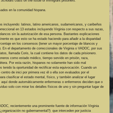
Scholars class on the issue of immigrant prisoners.
esados en la comunidad hispana.
s incluyendo: latinos, latino americanos, sudamericanos, y caribeños 
rreccional en 13 estados incluyendo Virginia con respecto a sus razas, 
blancos sin la autorización de esa persona. Bastantes explicaciones 
inente es que esto se ha estado haciendo para añadir a la disparidad 
orcentaje en los consensos (tener un mayor porcentaje de blancos y 
). En el departamento de correccionales de Virginia o VADOC, por sus 
atos, llamada Coris, la cual contiene los datos de cada prisionero. 
sioneros como estado médico, tiempo servido en prisión, raza, 
tera. Por esta razón, hispanos no solamente han sido mal 
 tenido la oportunidad de rectificar esta equivocación. Cuando un 
 centro de inici por primera vez él o ella son evaluados por el 
a clasificar el estado mental, físico, y también analizar el lugar 
Es aquí donde automáticamente enfermeras o enfermeros deciden que o 
viduo solo con mirar los detalles físicos de uno y sin preguntar lugar de 
ADOC, recientemente una prominente fuente de información Virginia 
¿organización no gubernamental?)  que interceden por justicia 