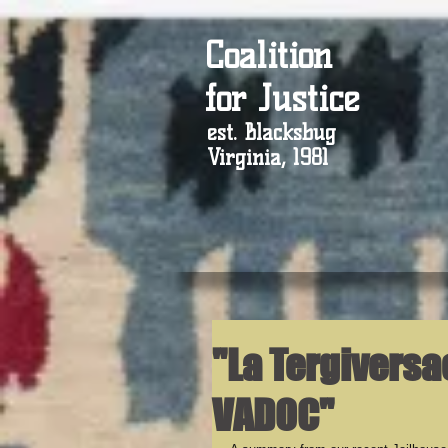
Coalition
for Justice
est. Blacksbug
Virginia, 1981
"La Tergiversa
VADOC"