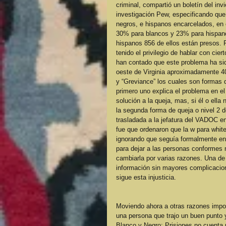
criminal, compartió un boletín del inv
investigación Pew, especificando que
negros, e hispanos encarcelados, en 
30% para blancos y 23% para hispanos
hispanos 856 de ellos están presos. 
tenido el privilegio de hablar con ci
han contado que este problema ha sid
oeste de Virginia aproximadamente 40-
y “Greviance” los cuales son formas 
primero uno explica el problema en el 
solución a la queja, mas, si él o ella
la segunda forma de queja o nivel 2 d
trasladada a la jefatura del VADOC e
fue que ordenaron que la w para white
ignorando que seguía formalmente en 
para dejar a las personas conformes 
cambiarla por varias razones. Una de 
información sin mayores complicacion
sigue esta injusticia.
Moviendo ahora a otras razones impo
una persona que trajo un buen punto y
Blanco y Negro: Prisiones no cuenta p