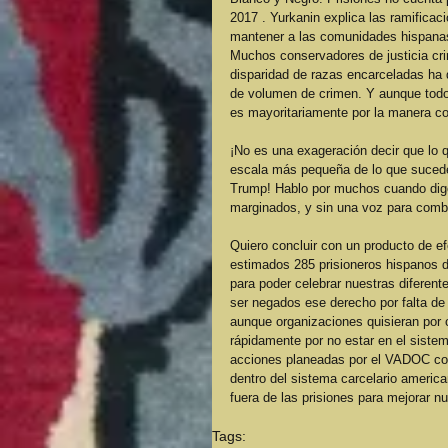
2017 . Yurkanin explica las ramificac
mantener a las comunidades hispanas
Muchos conservadores de justicia cr
disparidad de razas encarceladas ha
de volumen de crimen. Y aunque todo
es mayoritariamente por la manera co
¡No es una exageración decir que lo 
escala más pequeña de lo que sucede 
Trump! Hablo por muchos cuando dig
marginados, y sin una voz para comba
Quiero concluir con un producto de ef
estimados 285 prisioneros hispanos d
para poder celebrar nuestras diferent
ser negados ese derecho por falta de
aunque organizaciones quisieran por c
rápidamente por no estar en el sis
acciones planeadas por el VADOC con l
dentro del sistema carcelario america
fuera de las prisiones para mejorar n
Tags: