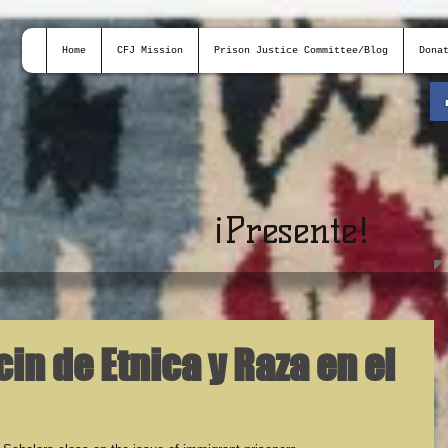
Home
CFJ Mission
Prison Justice Committee/Blog
Dona
¡
Presente!
cin de Etnica y Raza en el