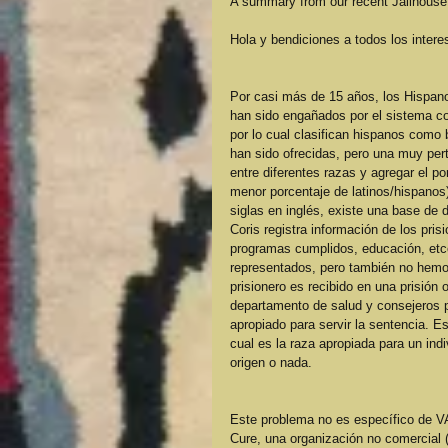
A summary from our recent Jailhouse 
Hola y bendiciones a todos los inter
Por casi más de 15 años, los Hispano
han sido engañados por el sistema co
por lo cual clasifican hispanos como 
han sido ofrecidas, pero una muy pert
entre diferentes razas y agregar el p
menor porcentaje de latinos/hispanos
siglas en inglés, existe una base de d
Coris registra información de los pri
programas cumplidos, educación, etcé
representados, pero también no hemos
prisionero es recibido en una prisión o
departamento de salud y consejeros par
apropiado para servir la sentencia. 
cual es la raza apropiada para un indi
origen o nada. 
Este problema no es específico de V
Cure, una organización no comercial (